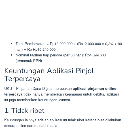
Total Pembayaran = Rp12.000.000 + (Rp12.000.000 x 0,3% x 90
hari) = Rp Rp15.240.000
Nominal tagihan tiap periode (per 30 hari): Rp4.399.600
(termasuk PPN)
Keuntungan Aplikasi Pinjol
Terpercaya
UKU – Pinjaman Dana Digital merupakan
aplikasi pinjaman online
terpercaya
tidak hanya memberikan keamanan untuk debitur, aplikasi
ini juga memberikan keuntungan lainnya.
1. Tidak ribet
Keuntungan lainnya adalah aplikasi ini tidak ribet karena bisa dilakukan
secara online dan modal hp saja.