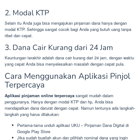
2. Modal KTP
Selain itu Anda juga bisa mengajukan pinjaman dana hanya dengan
modal KTP. Sehingga sangat cocok bagi Anda yang butuh uang tanpa
ribet dan cepat.
3. Dana Cair Kurang dari 24 Jam
Keuntungan terakhir adalah dana cair kurang dari 24 jam, dengan waktu
yang cepat Anda bisa menyelesaikan masalah dengan cepat pula.
Cara Menggunakan Aplikasi Pinjol
Terpercaya
Aplikasi pinjaman online terpercaya
sangat mudah dalam
penggunanya. Hanya dengan modal KTP dan hp, Anda bisa
mendapatkan dana darurat dengan cepat. Namun tentunya ada langkah-
langkah yang harus dilakukan:
Pertama-tama unduh aplikasi UKU – Pinjaman Dana Digital di
Google Play Store
Jika sudah buatlah akun dan pilihlah nominal dana yang ingin