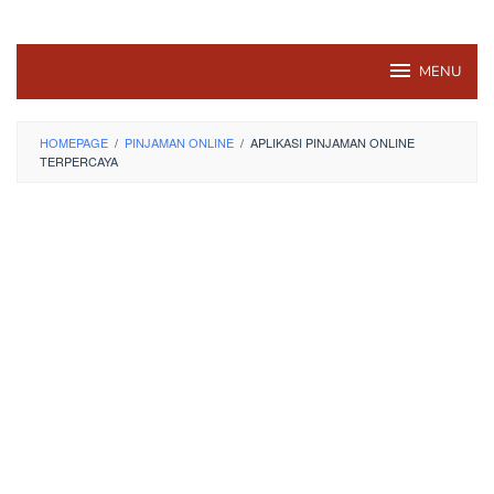
MENU
HOMEPAGE
/
PINJAMAN ONLINE
/
APLIKASI PINJAMAN ONLINE
TERPERCAYA