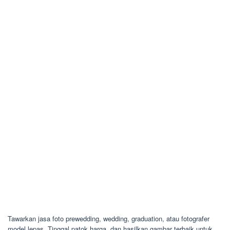
Tawarkan jasa foto prewedding, wedding, graduation, atau fotografer
model lepas. Tinggal patok harga, dan hasilkan gambar terbaik untuk